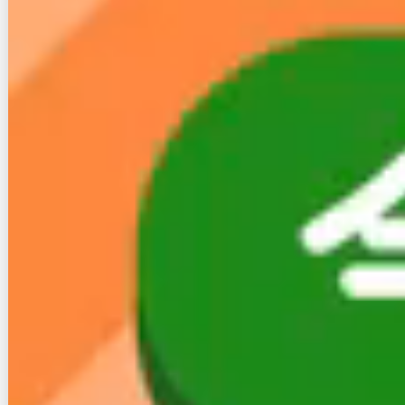
無線接続（Wi-F
15.27
253.58Mb
211.03Mb
i）
ms
ps
ps
このように、無線接続でも十分な数値ではあるもの
の、有線接続の方が明らかに優秀な数値が出ていま
す。
４-２-２. LANケーブルはCAT6Aがおすす
め！
有線接続する際、利用するLANケーブルにも気を使い
ましょう。
LANケーブルにはカテゴリーがあり、対応できる最大
通信速度が異なります。