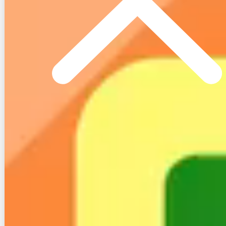
店の営業員が
NTTなどを騙って
電話勧誘をするようなケースはよくあります。
サービス内容が良かったとしても、勧誘の仕方が強引
だと不安になってしまいますよね。
無料インターネット相談窓口「ネット回線コンシェル
ジュ」はこちら
【電話番号】
0120-716-715
（通話料無料）
【受付時間】10:00～21:00
３-２. DMM光の悪い評判と口コミ
DMM光の良い評判が多数ある中、一定数悪い評判も
見当たります。