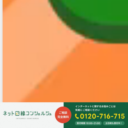
引用：
PANDUIT
LANケーブルのカテゴリーですが、上記の画像のよう
にケーブルに直接記載されているので、今使用してい
るLANケーブルのカテゴリーを確認してみてくださ
い。
現在、
理想とされているカテゴリーは「CAT6A」
と
されています。
最新のCAT7やCAT8の場合、シールド内部に電気が溜