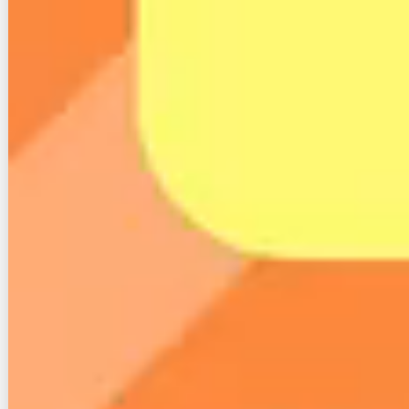
も、使っている今、遅ければ関係ないですよね。
ここからはDMM光プラスが遅い、繋がらない時の対
処法について解説します。
４-２-１. できるだけ有線で接続しよう
パソコンやゲーム機など、大容量データを取り扱う場
合は極力
有線で接続した方が、速度が速く安定しま
す。
実際にDMM光で有線接続した場合と無線接続（Wi-
Fi）した場合の実測値平均を紹介します。
接続方法
Ping
下り
上り
25.69
523.33Mb
452.78Mb
有線接続
ms
ps
ps