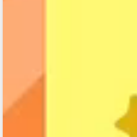
夕方
17.85ms
414.05Mbps
345.44Mbps
夜
83.37ms
164.19Mbps
187.34Mbps
深夜
11.88ms
383.24Mbps
333.58Mbps
DMM光の実測値平均を見ると、非常に優秀な数値が
出ています。
ただ、
時間帯によって数値が前後しやすいのが問題点
と言えるでしょう。
例えば、15ms以下が基準とされているPing値を見て
みると、夜は83.37msまで落ちています。（Ping値は
数値が低いほど優秀）
上り下りの速度に関してもほかの時間帯より大幅に速
度が低下しています。
また、上記の数値は他社と比べてどうなのか、比較し
てみます。