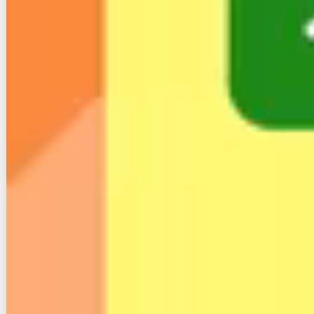
ちょっとこれは今まで見た事無いです。酷
いを通り過ぎて笑ってしまいます。このポ
ストを上げるにも一苦労。
#DMM光
pic.twitter.com/rTuM7XWhaf
— もどる (@VTuber7)
April 1, 2024
DMM光が楽天モバイルに買収されてから
これなんだけど、まじで終わってんだろ。
#DMM光
pic.twitter.com/rTuM7XWhaf
— ゆりたそ (@yuri_cms)
April 1, 2024