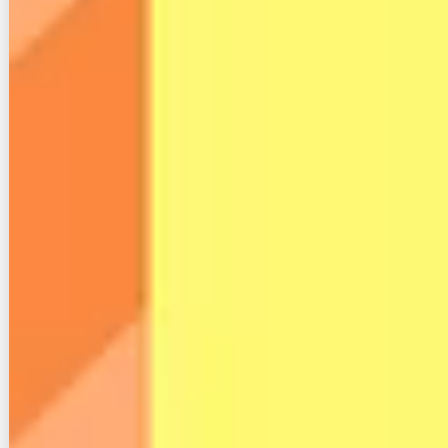
DMM光の評判では、「速い」といった口コミもあれ
ば「遅い」といった口コミもありました。
では平均的に見てDMM光の通信速度はどうなのでし
ょうか？
数多の通信速度実測値が寄せられている「
みんなのネ
ット回線速度
」の統計データを元に解説します。
以下の値は2026年6月11日時点の3カ月平均です。
時間帯
Ping
下り
上り
朝
20.47ms
220.76Mbps
73.67Mbps
昼
8.5ms
527.25Mbps
194.16Mbps