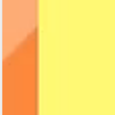
目で他社を上回っている
ことが分かります。
やはり比較相手が最大1Gbpsなのに対し、NURO光は
最大2Gbpsなので、実測値も倍近く出ています。
尚、上りについてはNURO光も他社も最大1Gbpsです
が、こちらも実測値はNURO光が倍近く出ています。
Pingについても最も優秀なので、オンラインゲームに
も適しているでしょう。
４-２. DMM光プラスが遅い、繋がり
にくい時の対処法
DMM光の実測値平均が他社を上回っているといって