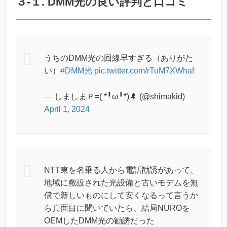
３-１. DMM光の良い評判と口コミ
うちのDMM光の回線早すぎる（ありがた
い）
#DMM光
pic.twitter.com/rTuM7XWhaf
— しましまＰ=͟͟͞͞( *╹ω╹*)🌲 (@shimakid)
April 1, 2024
NTT東を名乗る人から電話勧誘があって、
地域に敷設された光設備と古いモデムを無
償で新しいものにして安くなるって言うか
ら真面目に聞いていたら、結局NUROを
OEMしたDMM光の勧誘だった