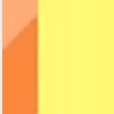
こちらはDMM光の速度が遅いという口コミです。
上りは最低限実測値が出ているようですが、下りが遅
いという方もいるようです。
DMM光に詐欺られたのでもうDMMは信用
しません。
おすすめもしません。
#DMM光
pic.twitter.com/rTuM7XWhaf
— しかこう (@amatun9)
April 1, 2024
こちらはDMM光に詐欺られたという内容の口コミで