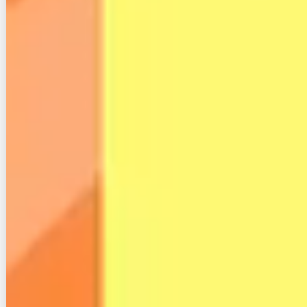
大手キャリアで契約できない人を救うビジネススタイ
ルである以上、感謝されることの多いサービスのよう
ですね。
「スカイセブンモバイル」とGoogle検索をすると、
「スカイセブンモバイル やばい」という検索キーワ
ードが出てきますが、実際はそんなことなく安心して
利用できるサービスです。
２-３. スカイセブンモバイルは怪し
い？反社会的勢力との関係は？
クレカNG、口座振替（口座を持てない）＝反社会的
勢力な方を見分けるのはどうするのか？