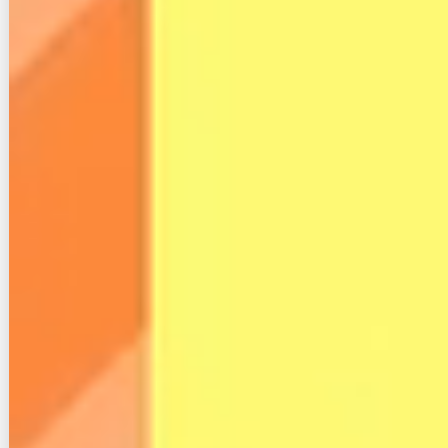
高価ですね。
リスク加算価格でしょうか。
引用：
マイネ王
こちらはマイネ王という掲示板に投稿された口コミで
す。
後程他社との料金比較を解説しますが、スカイセブン
モバイルの料金はキャリアと比べるとそこまで割高に
感じませんが、格安スマホと比較すると確かに高価で
す。
また、当サイトは様々な格安スマホやインターネット
回線に関する記事を執筆していますが、どうしても一
定数の悪い評判が見受けられるのですが、スカイセブ
ンモバイルは悪い評判があまり見受けられませんでし
た。