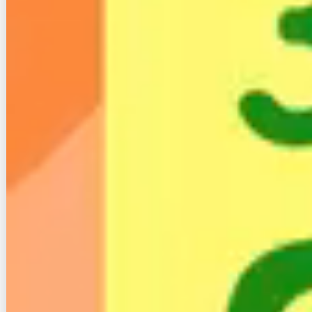
— スカモバ一宮店のてんちょー@スカイセ
ブンモバイル (@sky7mobile_138)
October
24, 2023
こちらは利用者の口コミではありませんが、スカイセ
ブンモバイル一宮店、店長の投稿です。
誰にでもできるサービスかは分かりませんが、事情が
あって来店できない人のために出張して契約手続きを
行ってくれるようです。
柔軟な対応という印象を受けますね。
尚、スカイセブンモバイルの店舗によってはX（旧
Twitter）での発信を積極的に行っており、返信もマメ
に行っている印象を受けました。