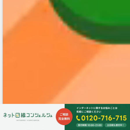
会社名
株式会社モバイルヴィレッジ
〒534-0024 大阪市都島区東野田町2-9-12 松
所在地
和京橋第2ビル1階
電話番号
050-5526-1828
主な事業
携帯電話・SIM・Wi-Fiルータ販売
内容
主要取引
りそな銀行 住道支店
銀行
電気通信事業届出番号 E-03-04700
各種届出
大阪府公安委員会古物商許可証 第62103R03
0480号
株式会社モバイルヴィレッジは大阪に本社を置く会社
で、中古品のスマホを販売するための「古物商許可
証」や、SIMなど通信契約をするために必要な「電気
通信事業届出番号」を取得しています。