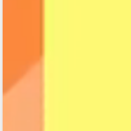
クレカNG、口座振替（口座を持てない）＝
反社会的勢力な方を見分けるのはどうするの
か？
それともそういったターゲットもOKの代物
なのかめちゃくちゃ気になる
引用：
マイネ王
こちらは反社会勢力の方をどのように見分けるのか？
という口コミです。
これは筆者も気になり深く調査しました。
まず、スカイセブンモバイルは利用規約にて反社会的
勢力の人の申し込みを禁止されています。