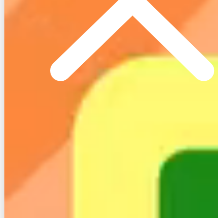
まずは良い評判からです。
今までLINEモバイル使ってて通話料高いか
ら昨日スカイセブンモバイルに乗り換え
た。
これで通話もかけ放題になった
https://t.co/rd5uqcS389
— たかおか たつや (@tatsuya6735)
September 12, 2022