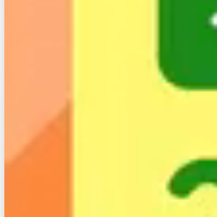
こちらはLINEモバイルからスカイセブンモバイルに
乗り換えをしたようです。
LINEモバイルはオプションで10分以内のかけ放題は
ありますが、時間無制限のかけ放題がありません。
他の格安スマホも似たような形態が多くあります。
一方スカイセブンモバイルは時間無制限のかけ放題が
組み込まれているので、通話をたくさんする人にとっ
てはお得なサービスです。
事情があって店に来れないお客さんのた
め、今日は出張契約に出かけました！
以外と大荷物だ笑
pic.twitter.com/tFB2HChhgP