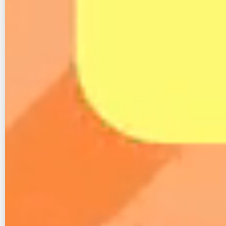
仮に反社会的勢力の人が申し込んで、それが発覚した
場合、契約者は詐欺などの罪に問われます。
さらに、スカイセブンモバイルは総務省が定める本人
確認のガイドラインに従い、運転免許証など規定書類
による本人確認を行っています。
また、携帯会社側で懸念しなければならないのが、料
金を踏み倒された時の被害額でしょう。
例えば、居てはなりませんが悪質なユーザーで、1ヶ
月で踏み倒すことを最初から決めており、悪質な勧誘
などの電話発信を繰り返すとします。
その結果何十万円もの通話料が発生し、これを踏み倒
されると携帯電話会社側の損害が大きくなってしまい
ます。