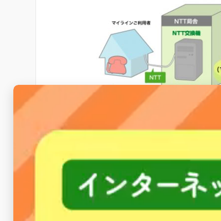
参考URL：
https://ad.impress.co.jp/special/
ただこの各中継電話会社は、マイラインに
そもそも固定電話の契約をNTTとした時、
ね。