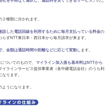
会社を手間なく選択し、通話料を安くできるサービス」
のこ
の２種類に分かれます。
が敷設した電話回線を利用するために毎月支払っている料金
の
わらずNTT東日本・西日本から毎月請求が来ます。
で、金額は通話時間や距離などに応じて変動
します。
料についてのもので、
マイライン加入後も基本料はNTTから
マイラインサービス提供事業者（各中継電話会社）のうち利
になります。
のようになります。