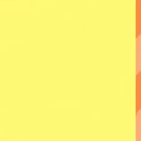
が自動的に「NTTコミュニケーションズ」となるためです。
以外の電話会社の通信量が安いのでそちらを使いたいといった
掛ける都度、番号の頭に「0077」などの識別番号を押せ
うことで生まれたのが「
マイライン
」です。
ことなくあらかじめ選んだ電話会社を利用することができ
る
市外通話
」、「
県外への通話
」、「
国際通話
」の４つの通話
ができます。
に「
マイラインプラス
」というものがあり、
違いは
「マイラ
時にどの電話会社を利用することになるか？
」
です。