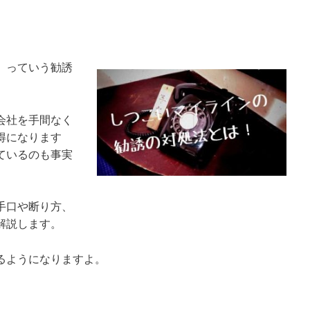
」っていう勧誘
会社を手間なく
得になります
ているのも事実
手口や断り方、
解説します。
るようになりますよ。