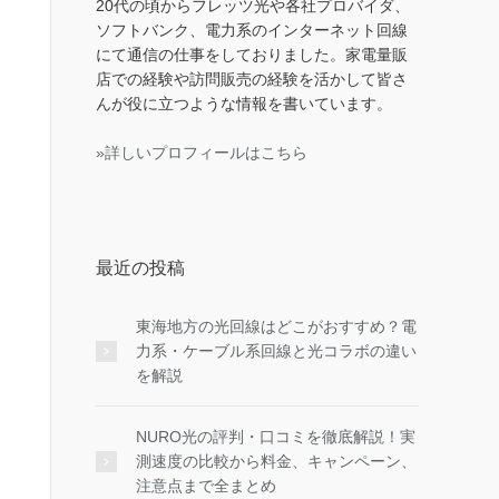
20代の頃からフレッツ光や各社プロバイダ、
ソフトバンク、電力系のインターネット回線
にて通信の仕事をしておりました。家電量販
店での経験や訪問販売の経験を活かして皆さ
んが役に立つような情報を書いています。
»詳しいプロフィールはこちら
最近の投稿
東海地方の光回線はどこがおすすめ？電
力系・ケーブル系回線と光コラボの違い
を解説
NURO光の評判・口コミを徹底解説！実
測速度の比較から料金、キャンペーン、
注意点まで全まとめ