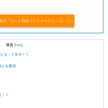
窓口「ネット回線コンシェルジュ」はこちら
目次
[
hide
]
なるって本当？？
掛かる費用
店！？