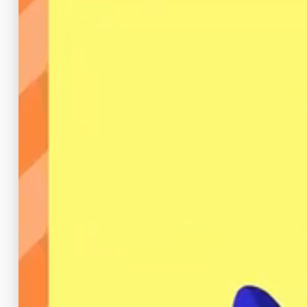
これは利用開始の段階で、各中継電話会社
そして例えばNTTコミュニケーションズ
時、
マイラインに加入していなくても電話を
ば、電話番号を選ぶことができる
のです。
しかし、毎回識別番号を押すのが面倒とい
マイラインに加入すれば、
識別番号を押す
のです。
マイラインは「
市内通話
」、「
同一県内の
区分で、それぞれ電話会社を登録すること
なお、マイラインには「マイライン」の他
イン加入後に識別番号付きで電話を掛けた