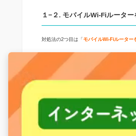
１−２. モバイルWi-Fiルータ
対処法の2つ目は「
モバイルWi-Fiルータ
まず、auではauひかりがエリア外の場合、
用することができ、auスマートバリューも
auには固定回線導入ができない場
Wi-Fiルーターでの契約が可能で
でも相談してみるのが◎
— 光回線知らないと損:bot (@hikarib