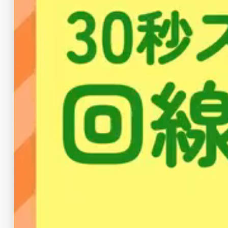
モバイルWi-Fiルーターの利用は、初期費用
また、UQWiMAXなどのモバイルWi-Fi
auスマホが通信可能なエリアであれば利
しかし、通信速度が１Gbps以上出るエリ
容量制限があることを踏まえると、auひ
１−３.ケーブルインターネッ
対処法の３つ目は「
ケーブルインターネッ
ケーブルインターネットサービスは、ケー
テレビ視聴が趣味の人にはおすすめです。