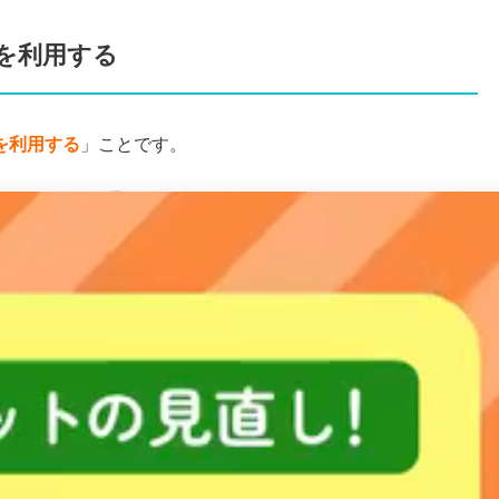
ーを利用する
ーを利用する
」ことです。
auひかりが開通するまでの間、モバイルWi-Fiルーターを利
適用できます。
合、「固定代替」という契約がある。固定回線の代わりに
、スマートバリューの割引も組めるのでauひかりエリア外
ot00)
February 17, 2021