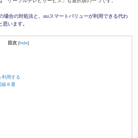
は「ケーブルテレビサービス」も選択肢の一つです。
の場合の対処法と、auスマートバリューが利用できる代わ
と思います。
目次
[
hide
]
を利用する
回線８選