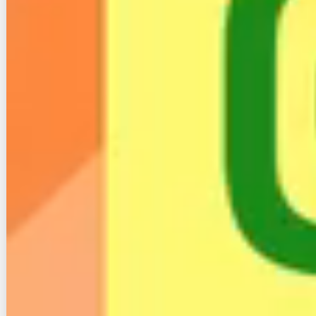
あくびネット８万高額請求の対処法と利用
者の今後の対応とは？
【評判】ひかりVoltとは？料金・解約・口コ
ミを契約前に確認しよう
DMM光がサービス終了｜解約や事業者変更
方法は？
【評判】キャッシュ光は詐欺？料金詳細や
解約金、デメリットまとめ
引っ越し先でインターネットが使えない！
利用中の光回線がエリア外だった時の対処
方法