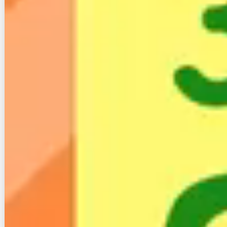
は？速度やエリアなどまとめ
コミュファ光を引越し先でも使いたい！移
設手続き方法や注意点を解説！
フレッツ光ライトとネクストの違いと変更
方法手順３ステップ
USEN PHONEの評判や口コミは？光電話と
の違いなどまとめ
【転勤・引っ越し】静岡のおすすめインタ
ーネット回線を徹底比較！
コミュファ光10Gの評判と速度調査！対応
エリアやお得なキャンペーンは？
ぷらら光の評判と口コミは？メリットとデ
メリット最新情報まとめ