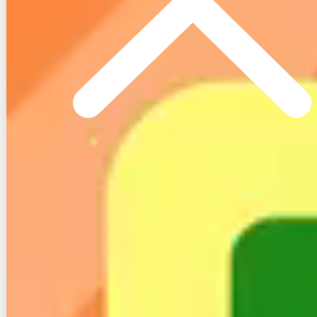
悩み事を解決してくれます。
0120-716-715
【電話番号】
（通話料無料）
【受付時間】10:00～21:00
インターネットの無料相談窓口「ネット回
線コンシェルジュ」はこちら
光回線スタイルの関連記事
無料インターネット レキオスbbは遅い？繋
がらない？評判・口コミと原因・対処法ま
とめ
ビジモ光の評判と口コミはどう？メリット
デメリットや料金詳細まとめ！
【評判】テラ光ってどんな回線？解約や事