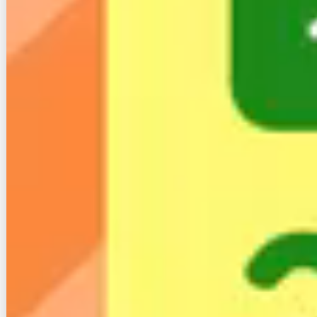
業者変更方法まで解説
【最新2026年】一人暮らしにおすすめのイ
ンターネット回線を徹底検証
ブラスト光の評判と口コミはどう？料金詳
細や違約金まとめ
【最新】光ギガ（ハイホー）の評判と口コ
ミ、解約金等注意点まとめ
県営・市営住宅で光回線をひきたい！工事
許可のとり方や手順を解説
長野県民必見！おすすめ最速の光回線４選
がこちら
コミュファ光のマンションタイプの料金