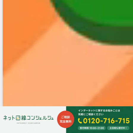
と光コラボの違いを解説
NURO光の評判・口コミを徹底解説！実測速度の比較から料
金、キャンペーン、注意点まで全まとめ
【2026年】光回線おすすめ10選！安い・速い回線を比較｜失
敗しない選び方も解説
good NP Wi-Fiは詐欺？電話勧誘で契約した場合の解約・クー
リングオフ手順
ビック光の基本を解説｜料金や評判・解約金を他社と徹底比
較！
カテゴリー