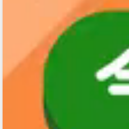
４.継続か乗り換えか メリッ
ト・デメリット
最後に、継続と乗り換えのメリット・デメリットをま
とめました。
メリット
デメリット
・引越し先でも工事が必要
・違約金がかから
ない
・初期費用や工事費はかか
継
る
続
・回線を検討する
手間が省ける
・全体的な手間は乗り換え