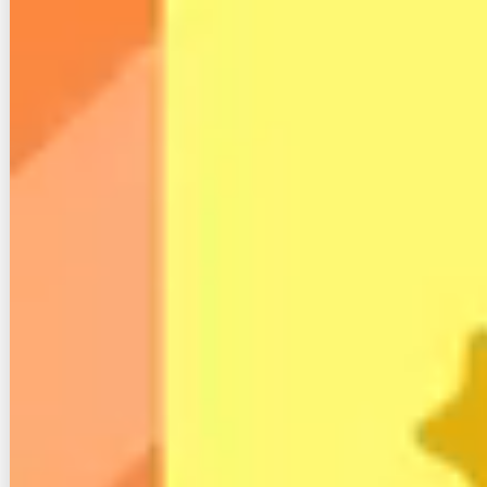
も多いです。
主なインターネット回線のキャッシュバックをまとめ
ました。
事業者
キャンペーン内容
dポイント
ドコモ光
最大
20,000円
分
最大
10,000円
auひかり
キャッシュバック
最大
10,000円
分の
eo光
商品券
最大
24,000円
ソフトバンク光
キャッシュバック
25,000円～
NURO光
キャッシュバック