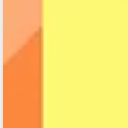
ですね。しかし、乗り換える場合は豊富なキャンペー
ンを駆使することで、費用がかからないどころかむし
ろ得をすることもできます。
例えばauひかりやソフトバンク光は他社から乗り換え
る際の違約金や工事費を全額負担してくれるキャンペ
ーンを実施しています。そういった光回線に乗り換え
れば、解約時の費用をほぼ0にすることが可能です。
新規契約する際の費用のうち、工事費については多く
の回線で実質無料になるキャンペーンを実施していま
す。
つまり、乗り換えでも実質的にはほとんど費用がかか
りません。
また、インターネット回線の中には高額なキャッシュ
バックがもらえるキャンペーンを実施しているところ