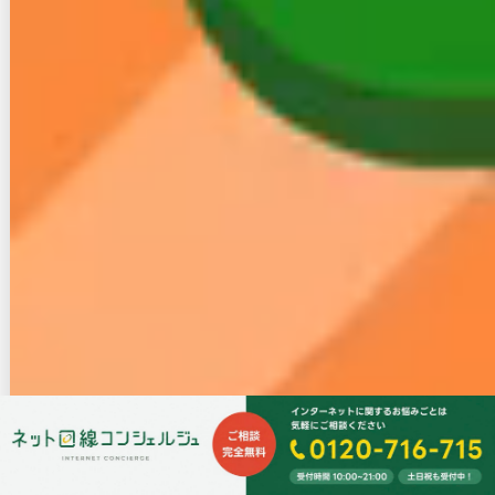
と変わらない
・違約金がかかる可能性が
乗
ある
り
・お得なキャンペ
換
ーンを受けられる
・プロバイダが変わるとメ
え
ールアドレスも変わる
継続の場合は違約金がかからず、新しい回線やプロバ
イダを検討する手間が省けます。
しかし、引越し手続きや回線工事が必要で、トータル
では乗り換える時と同じくらい手間がかかります。
一方、乗り換えの場合は違約金がかかる可能性はあり
ますが、違約金負担やキャッシュバックといったお得
なキャンペーンを受けられるのでむしろ得をします。