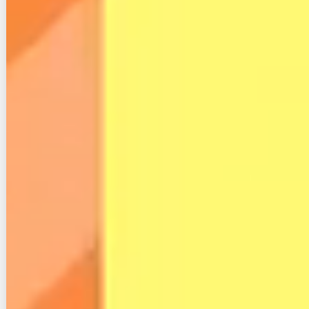
・快適に利用できている
最近、楽天ひかりの速度がめちゃめちゃ良
い。
安いのに。。
頑張ってるな。
pic.twitter.com/3zqZzpPnBn
— ぽんくら🌀 (@ikeponkura)
July 16, 2023
こちらは楽天ひかりの通信速度が速いという口コミで
す。
安い上に速いというのは利用者にとって非常にありが
たいですね。