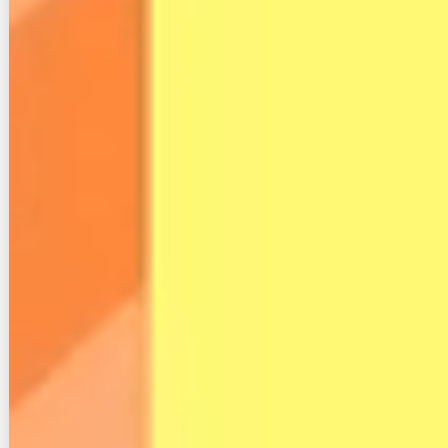
・契約更新の連絡をもらえた
全ての自動契約更新する会社がこの連絡を
くれたら本当に助かる。楽天ひかりさんあ
りがとう。現状は更新予定です。
#楽天ひ
かり
#契約更新
pic.twitter.com/BnWqUipLNX
— ゆかめし (@YukameshiK)
July 20, 2023
光回線は一般的に更新月以外での解約には違約金が発
生するので、無料解約期間が近づいたらお知らせして
くれるのは丁寧でありがたいですね。
・SPUに反映されるようになった