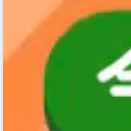
楽天ポイントは100円で1ポイントの高いポイント率
なので、これが倍になるにはとてもお得です。
このように通信速度が速いという書き込みは直近で1
件しかなく、その他はSPUに加わったことによるポイ
ント増加についての書き込みばかりでした。
楽天のSPUという制度は、楽天グループのサービスを
利用すればするほどポイント倍加率がアップするとて
もお得なもの
なので、楽天ひかりも対象になるのはう
れしいですね。
２−２.悪い口コミ
次に楽天ひかりの悪い口コミを見てみます。