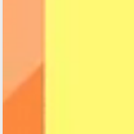
楽天ひかりについて
プロバイダ契約のみでもspuに反映される
とのことです！
お問い合わせチャットにて確認しました
(๑･̑◡･̑๑)
— とっとこ⭐️たろう（マッスル修行中）
(@tokotokotaroro)
March 30, 2020
「SPU」とはスーパーポイントアッププログラムの略
で、楽天の各サービスを使うとポイント倍加率がアッ
プするというものです。
2020年4月から楽天ひかりがSPUの仲間入りをしたた