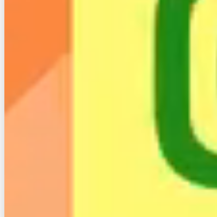
また、他社でよくあるような、
乗換元の違約金を還元
する特典や、現金キャッシュバック、工事費実質無料
などのキャンペーンを楽天ひかりは行っておりませ
ん。
自分がキャンペーン対象なのか判断に困ったり、お得
に楽天ひかりにする方法を模索している場合は、下記
の無料相談窓口に問い合わせてみると良いでしょう。
無料インターネット相談窓口「ネット回線コンシェル
ジュ」はこちら
【電話番号】
0120-716-715
（通話料無料）
【受付時間】10:00～21:00
２. 楽天ひかりの評判と口コ