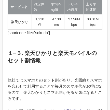
測定件
平均Pi
下り平
上り平
サービス名
数
ng値
均速度
均速度
1,228
47.30
97.56M
99.31M
楽天ひかり
件
ms
bps
bps
[shortcode file=’sokudo’]
１−３. 楽天ひかりと楽天モバイルの
セット割情報
他社ではスマホとのセット割があり、光回線とスマホ
を合わせて利用することで毎月のスマホ代がお得にな
るので、楽天ひかりもスマホ割があるか気になるとこ
ろです。