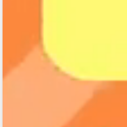
め、楽天ひかり利用で楽天市場での買い物がポイント
＋1倍になりお得です。
・楽天市場でのポイント+1倍がお得
楽天ひかりも5000上限これは爆益‼️
加入して良かった‼️
pic.twitter.com/Dws0ckN9k8
— カブ@株式投資、ケーコジ、せどり、副
業 (@KABUROOM1)
March 31, 2020
こちらもSPU加入でお得になったという書き込みで
す。