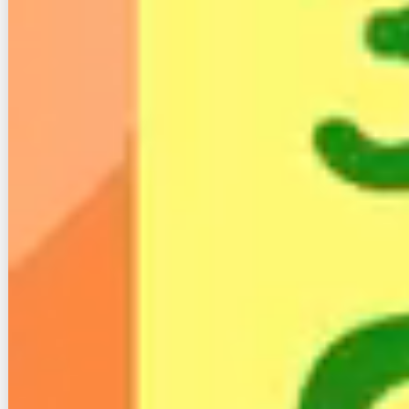
引用：
楽天ひかり
現在楽天ひかりが行っているキャンペーンは「ひかり
回線他社から乗り換えキャンペーン」です。
このキャンペーンは１年間月額料金から2,000円割引
されるというものです。
ただし、適用条件に注意が必要で、
適用対象はソフト
バンク光やドコモ光のような「光コラボレーション事
業者」からの乗り換えである
事です。
光コラボレーション事業者とはフレッツ光回線を使用
したサービスのことで、誤解しやすい点が、auひかり
やNURO光、CATVサービスや電力会社系列（コミュ
ファ光など）の光回線は光コラボ事業者には当てはま
りません。