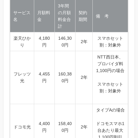
3年間
サービス
月額料
の月額
契約
備 考
名
金
料金合
期間
計
楽天ひか
4,180
146,30
スマホセット
2年
り
円
0円
割：対象外
NTT西日本、
プロバイダ料
1,100円の場合
フレッツ
4,455
160,38
2年
光
円
0円
スマホセット
割：対象外
タイプAの場合
4,400
158,40
ドコモスマホ1
ドコモ光
2年
円
0円
台あたり最大
1,100円割引