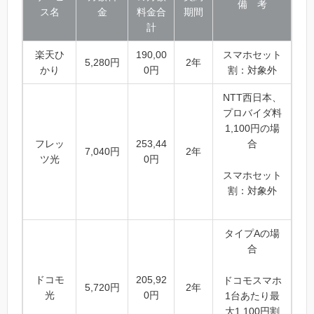
備 考
ス名
金
料金合
期間
計
楽天ひ
190,00
スマホセット
5,280円
2年
かり
0円
割：対象外
NTT西日本、
プロバイダ料
1,100円の場
フレッ
253,44
合
7,040円
2年
ツ光
0円
スマホセット
割：対象外
タイプAの場
合
ドコモ
205,92
ドコモスマホ
5,720円
2年
光
0円
1台あたり最
大1,100円割