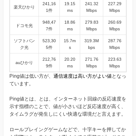
241,16
19.15
241.32
227.29
楽天ひかり
1件
ms
Mbps
Mbps
948,47
18.86
279.83
260.69
ドコモ光
7件
ms
Mbps
Mbps
ソフトバン
523,30
15.7m
319.3M
287.76
ク光
5件
s
bps
Mbps
212,76
20.20
271.76
223.63
auひかり
9件
ms
Mbps
Mbps
Ping値は低い方が、
通信速度は高い方がよい値
となっ
ています。
Ping値とは、とは、インターネット回線の反応速度を
示す指標のことで、値が小さいほど反応速度が高く、
タイムラグが発生しにくい快適な環境だと言えます。
ロールプレイングゲームなどで、十字キーを押してか