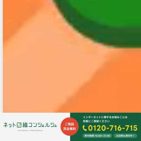
・他社プロバイダよりも遅い
使ってはいけないプロバイダってあると思
う
左が先月で利用終了したゴッドsannet
右が今月から利用始めたfuckin’楽天
このえげつなさよ
#楽天ひかり
#sannet
pic.twitter.com/zfJuCNFeg1
— たっけん君 (@takkenkun0107)
April 2,
2020