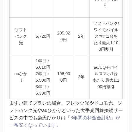
引
ソフトバンク/
ソフト
ワイモバイル
205,92
バンク
5,720円
2年
スマホ1台あ
0円
光
たり最大1,10
0円割引
1年目：
5,610円
au/UQモバイ
auひか
2年目：
198,00
ルスマホ1台
3年
り
5,500円
0円
あたり最大1,1
3年目：
00円割引
5,390円
まず戸建てプランの場合、フレッツ光やドコモ光、ソ
フトバンク光やauひかりといった大手光回線接続サー
ビスの中でも楽天ひかりは
「3年間の料金合計額」が
一番安くなっています。