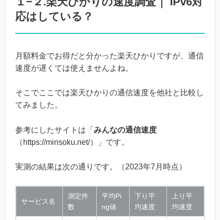
１−２.楽天ひかりの速度調査｜ IPv6対
応はしている？
月額料金でお得だと分かった楽天ひかりですが、通信
速度が遅くては使えませんよね。
そこでここでは楽天ひかりの通信速度を他社と比較し
てみました。
参考にしたサイトは「
みんなの通信速度
（https://minsoku.net/）」です。
実測の結果は次の通りです。（2023年7月時点）
測定件
平均Pi
下り平
上り平
サービス名
数
ng値
均速度
均速度