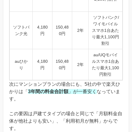
ソフトバンク/
ワイモバイル
ソフトバ
4,180
150,48
2年
スマホ1台あた
ンク光
円
0円
り最大1,100円
割引
au/UQモバイ
auひか
4,180
150,48
ルスマホ1台あ
2年
り
円
0円
たり最大1,100
円割引
次にマンションプランの場合にも、5社の中で楽天ひ
かりは「
3年間の料金合計額
」が一番安く
なっていま
す。
この要因は戸建てタイプの場合と同じで「月額料金自
体が他社よりも安い」、「利用初月が無料」からで
す。