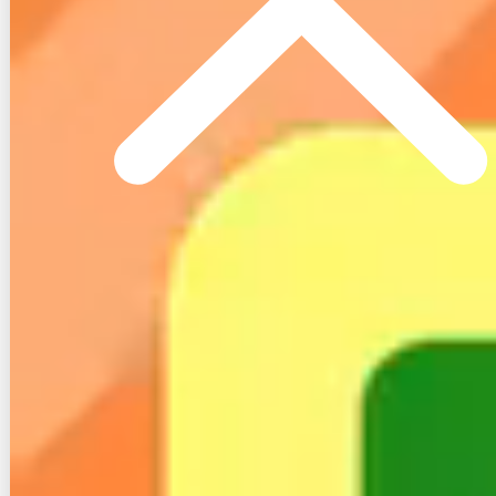
（３）楽天ひかりの初期費用
続いて楽天ひかりの初期費用についてです。
楽天ひかりの初期費用には、先ほど紹介した
工事費の
他に「初期登録費」
が含まれます。
そして楽天ひかりの
初期登録費
は「新規契約またはフ
レッツ光・光コラボ以外からの乗換」の場合には800
円、「フレッツ光または他社光コラボからの乗り換
え」の場合には
1,800円
となっています。
特に新規契約時には他社では3,000円程度掛かるのが
普通なので、楽天ひかりは安いほうと言えます。
１−５.楽天ひかりの特典やキャンペー
ン｜1年無料は終了した！