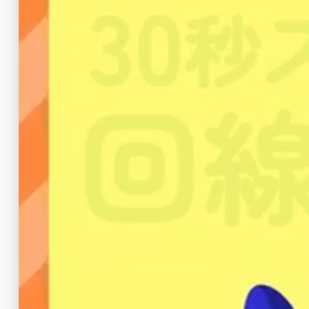
非常にシンプルな料金設定となっておりま
ちなみに以前のプランは、
docomoのLT
クLTE回線を利用する「Peach Mobile B
どちらのキャリアの回線を利用したいかで選
りは利用可能エリアが広くなっています。
そしてドコモのプランもソフトバンクのプ
レットやPCなどもルーターと合わせて利用
りでした。
ルー
月額料金
端