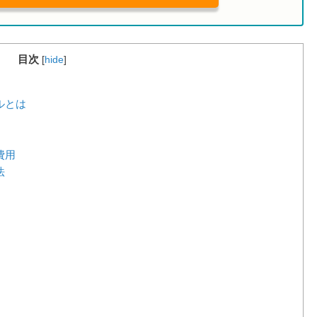
目次
[
hide
]
ルとは
費用
法