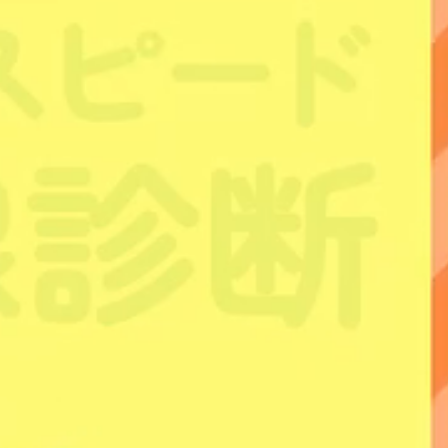
す。
E回線を利用する
「
Peach Mobile B」プラン」
と、
ソフトバン
Sプラン」
の２つに分かれていました。
ぶプランが変わることになりますが、どちらもWiMAXよ
ランも
「モバイルルーターのみを利用するプラン」
と
「タブ
するプラン」の2種類
があり、各プランの月額料金は次の通
ター
モバイル
割引
合計
末代
端末代