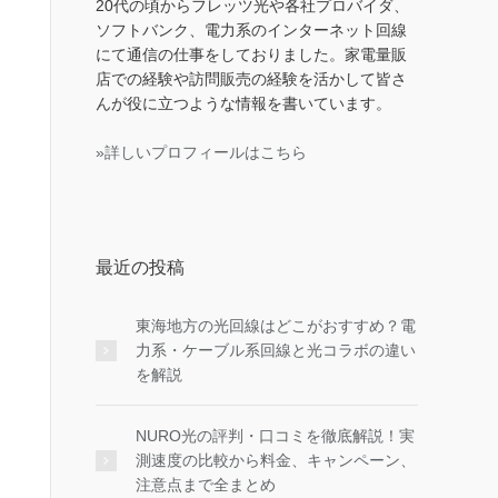
20代の頃からフレッツ光や各社プロバイダ、
ソフトバンク、電力系のインターネット回線
にて通信の仕事をしておりました。家電量販
店での経験や訪問販売の経験を活かして皆さ
んが役に立つような情報を書いています。
»詳しいプロフィールはこちら
最近の投稿
東海地方の光回線はどこがおすすめ？電
力系・ケーブル系回線と光コラボの違い
を解説
NURO光の評判・口コミを徹底解説！実
測速度の比較から料金、キャンペーン、
注意点まで全まとめ