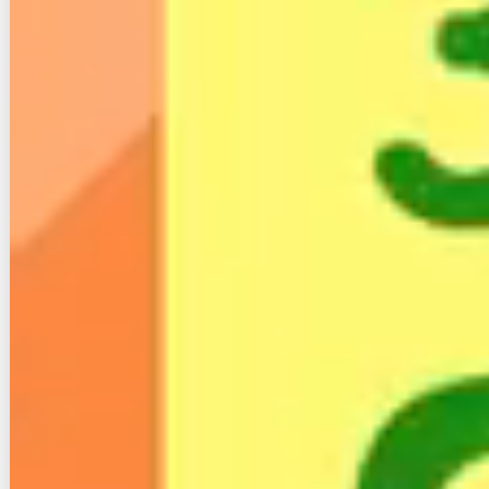
インターネットの勧誘や光コラボの転用、速度
に関してお困りではありませんか？
2015年から始まった光コラボレーションの普及により
多くの事業者が顧客の集客に力を入れています。
「NTTかと思って契約したら違う会社だった」
「絶対に変えないといけないような勧誘だった」
「フレッツ光からコラボに移行して速度が遅くなっ
た」
などなど・・実際に光コラボへの乗り換えによりこのよ
うな思いをされている方も多いはずです。
もし、あなたがフレッツ光に戻す方法を知りたい、電話
番号を変えずに元へ戻したいなどのお悩みがあれば