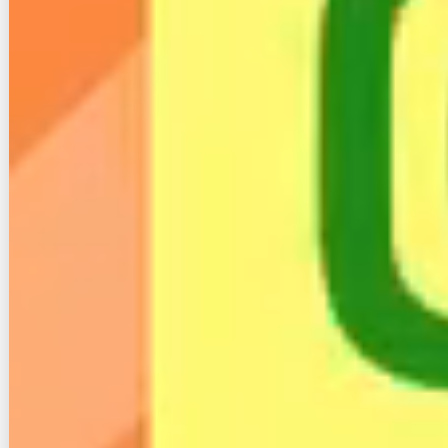
下記の相談窓口がおすすめです。
こちらのサービスでは無料であなたのインターネットの
悩み事を解決してくれます。
0120-716-715
【電話番号】
（通話料無料）
【受付時間】10:00～21:00
インターネットの無料相談窓口「ネット回
線コンシェルジュ」はこちら
光回線スタイルの関連記事
ソフトバンク光10Gプランの実測は遅い？
対応エリアやデメリットなど詳細解説
楽天ひかりの評判と口コミはどう？1年無料
終了による影響や楽天モバイルのセット割