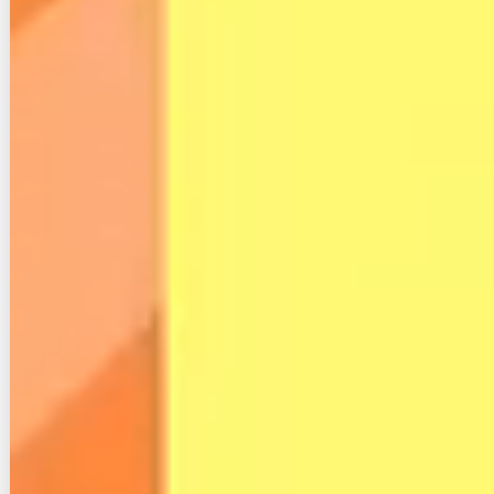
向けとの違いは何？
ネクシス光の評判｜料金や事業者変更・株
式会社オリンポスとNTTの関係も解説
遅いって本当？iijmioひかりの速度や評判！
サービス詳細まとめ
話題のPCデポ！オッジオ光の評判とメリッ
ト・デメリットまとめ
【評判】ハイコネクトのwi-fiが繋がらな
い！遅い時の対処法や解約詳細
auひかりがエリア外だった時おすすめ出来
る８つの光回線
auひかりは口コミ・評判が悪い？料金や速
度などポイントまとめ