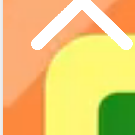
おすすめできる人を挙げるとすれば以下2つのどれ
か、もしくは両方に当てはまる人です。
簡単にフレッツ光から他の光回線サービスの乗り
換えたい人
回線とプロバイダ料金を1つにまとめたい人
４.まとめ
IC光は数ある光コラボの中でもっとも新しいサービス
ですが、他社と比べるとお得ではないのが実情です。
現段階では利用者からの評判が挙がっていないので機
能性の良し悪しは判断できませんが、料金の安さを重