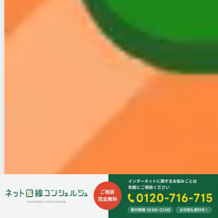
【最新】光ギガ（ハイホー）の評判と口コミ、解約金等
注意点まとめ
プラチナ光（テレマーカー）はどう？解約方法・違約金
詳細まとめ
プロバイダ27社のメールアドレスを残す方法と最新金額
一覧
フレッツ光に戻したい！コラボ光から無料で戻す方法は
ある?
【プロが解説】IPv6とIPv4の違いとは？実際の速度や対
応光回線、確認方法を公開