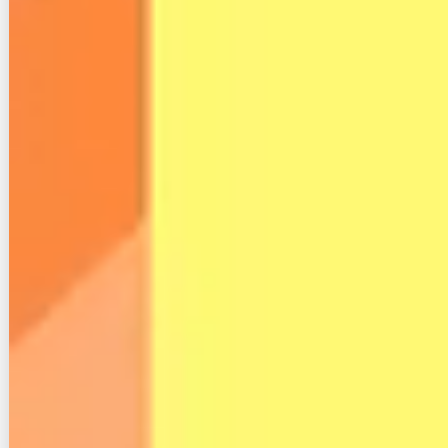
かもめインターネットの速度は遅い？口コ
ミや評判、料金詳細まとめ
メガ・エッグのwi-fiが繋がらない！遅いと
感じた時の３つの対処法！
ペンギンモバイルは怪しい？評判や解約、
繋がらない原因などを解説
【最新2026】楽天ひかりの回線速度が遅い
時の対策を徹底解説！
auひかりのテレビサービスは地上波視聴可
能？評判や料金詳細まとめ
Fits WiMAXの評判は？口コミ・料金・速度
を徹底レビュー！光回線や格安SIMと比較し
て契約すべきか解説