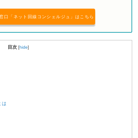
窓口「ネット回線コンシェルジュ」はこちら
目次
[
hide
]
ミは