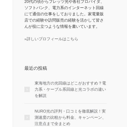
20代の頃からフレッツ光や各社プロバイダ、
ソフトバンク、電力系のインターネット回線
にて通信の仕事をしておりました。家電量販
店での経験や訪問販売の経験を活かして皆さ
んが役に立つような情報を書いています。
»詳しいプロフィールはこちら
最近の投稿
東海地方の光回線はどこがおすすめ？電
力系・ケーブル系回線と光コラボの違い
を解説
NURO光の評判・口コミを徹底解説！実
測速度の比較から料金、キャンペーン、
注意点まで全まとめ