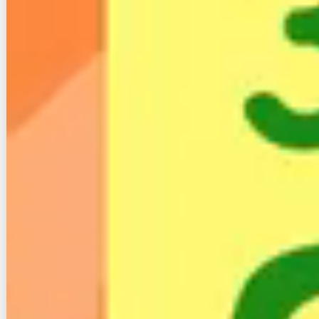
３−１−２.請求書・窓口を一本化できる
Nプラン光は、光ファイバー回線とプロバイダが一体
になったサービスなので、
請求や問い合わせ窓口を一
本化できます
。
毎月のネット利用に掛かる費用が分かりやすくなりま
すし、なにかあった時にどこに聞けばいいかも明確に
なります。
ただし、これはNプラン光だけでなく、ドコモ光やソ
フトバンク光など、他の光コラボも同様です。
３−２.Nプラン光のデメリット
次に、Nプラン光のデメリットです。