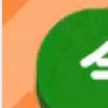
め、是が非でも利用したいオプションがない限りは、
慎重に検討したほうがいいサービスになっています。
今後キャンペーンを展開するなど、もっとお得になる
ことも考えられますので、より良いサービスになるこ
とを期待しましょう。
なお、勧誘などがきっかけで、Nプラン光を契約した
ほうがいいか悩むこともあると思います。
ここでのお話は一般的なものなので、ケースによって
はNプラン光が一番合っていたり、他のサービスのほ
うがよかったりします。
そんな時には、
無料のインターネット相談窓口
を利用
してみてはいかがでしょうか？