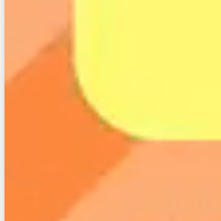
査をして正確な見積書が出た後でキャンセルすると、
データ復旧なしで22,000円の費用が掛かります。
データ復旧は、そもそも100％できる保証はないです
し、概算の後の正式な見積もりで金額が跳ね上がる可
能性もあるので、よほど復旧させたいデータでない限
りは慎重に検討したほうがよさそうです。
５.まとめ
以上、Nプラン光の月額料金等の基本情報から、最新
の評判・口コミ、メリット・デメリットや契約時の注
意点について、解説しました。
Nプラン光は、各費用や金額設定が他社よりも高いた