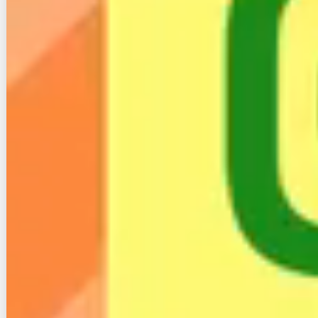
３−２−１. 月額料金や解約違約金が高い
デメリットの一つ目は、「
月額料金や解約違約金が高
い
」ことです。
月額料金は毎月掛かるので、長く使えば使う分だけ、
安い所との差が大きくなります。
特にマンションプランは大手他社よりも高いので、経
過とともに差もより大きくなります。
また、解約違約金も一般的な金額設定よりも高額で
す。契約期間も3年と長いので、Nプラン光は使い始
めると解約しづらいと言えます。
３−２−２. 評判・口コミがない