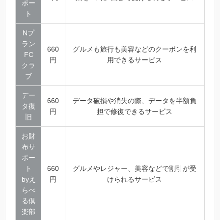
ポー
ト
Nプ
ラン
660
グルメも旅行も美容などのクーポンを利
FC
円
用できるサービス
クラ
ブ
デー
660
データ破損や消失の際、データを半額負
タ復
円
担で修復できるサービス
旧
お財
布サ
ポー
ト
660
グルメやレジャー、美容などで割引が受
byえ
円
けられるサービス
らべ
る倶
楽部