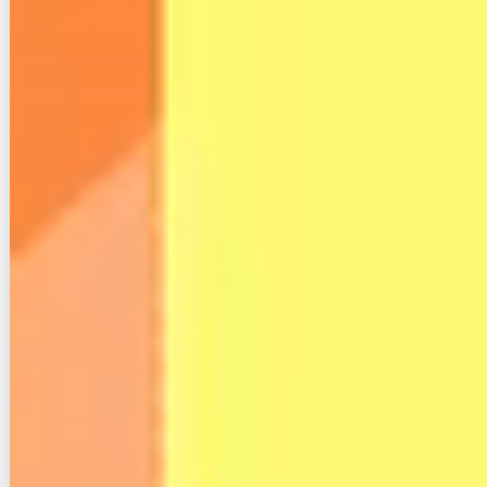
４‐３.データ復旧オプションの注意点
オプションでデータ復旧に加入し、依頼した場合に
は、費用面でいくつか注意が必要です。
まず、データ復旧には「見積額の50％の費用」が発生
します。オプション料で毎月600円掛かりますが、復
旧作業は無料ではありません。
また、復旧後のデータ受け渡しでデータ量が4GBを超
えた場合には、外付けハードディスクの代金も求めら
れ、これが15,400円（税込）します。
さらに、概算での見積り（口頭）を了承後、詳しい調