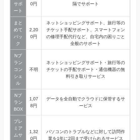
サポ
0円
隔でサポート
ート
まと
ネットショッピングサポート、旅行等の
めて
2,20
チケット手配サポート、スマートフォン
パッ
0円
の修理手配代行など、自宅内の困りごと
ク
全般のサポート
Nプ
ラン
ネットショッピングサポート・旅行等の
コン
不明
チケットの手配サポート・通信機器の無
シェ
料引き取りサービス
ル
Nプ
1,07
データを全自動でクラウドに保管するサ
ラン
8円
ービス
BOX
プレ
ミア
1,32
パソコンのトラブルなどに対して訪問作
ムサ
0円
業を1年に2回まで受けられるサービス