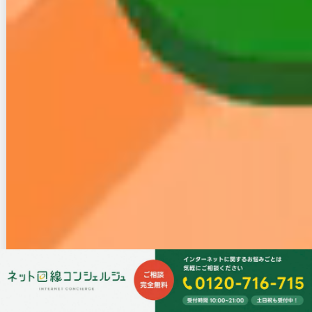
最後に・・・ブログで解決出来ないこともあるかと思
います。
そんな時インターネットに関して手伝ってくれる窓口
もあったりするので利用するのもいいですね。
ちなみにここなんかおすすめです。↓
無料インターネット相談窓口「ネット回線コンシェル
ジュ」はこちら
筆者も利用したことがある窓口ですのでぜひご利用く
ださい！
インターネットの勧誘や光コラボの転用、速度
に関してお困りではありませんか？
2015年から始まった光コラボレーションの普及により