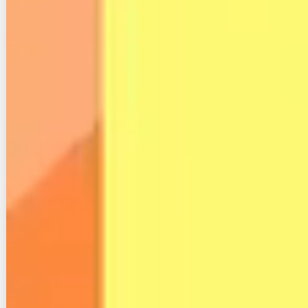
務付けられました。
Nプラン光は、総額表示の対応が遅れているとも言え
ます。
４−２.支払方法は選べるが手数料がか
かることも
公式サイトには、「決済方法も選べる」と大きめに表
示されていますが、クレジットカード以外は毎月決済
手数料がかかるので注意が必要です。
具体的には、口座振替で200円/月、窓口払いで300円/
月です。さらに紙ベースで請求書が欲しい場合には、
別途300円/回が掛かります。