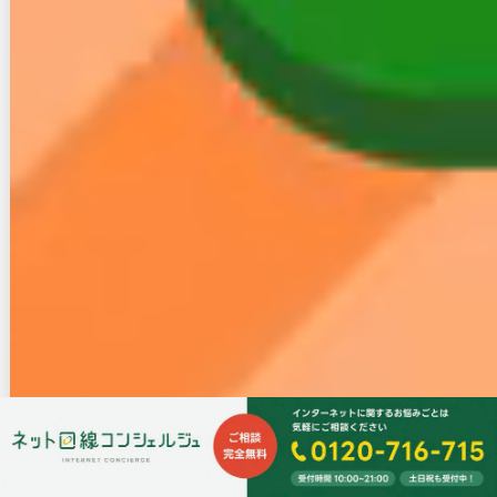
画像引用元：
https://www.uqwimax.jp/wimax/area/map/default/
四国周辺だけでも利用できないエリアが広い、という
ことが一目で分かりますね。
４．回線をどうしてもひき
たい！対策とは
光回線は通信速度や安定性が優れているため、田舎で
も光回線をどうしても引きたいと思う方もいるでしょ
う。
そこで試してほしいのが、「フレッツ光以外の光回線