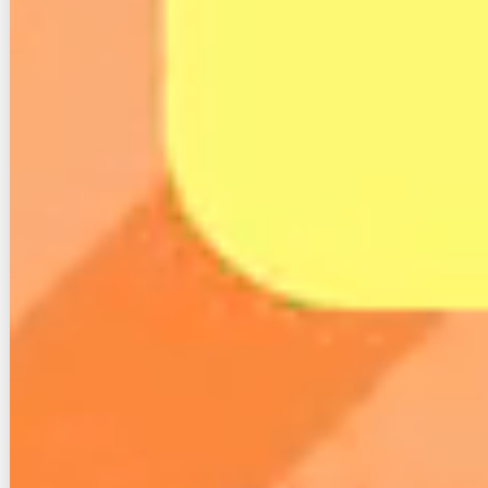
る現在、なぜまだ繋がっていないエリアがあるのでし
ょうか？
それは、「田舎は利用者が少なく費用対効果が低いか
ら」です。電話回線に比べて法的に敷設の義務がない
光回線は、NTTを始めとした敷設業者が営利企業であ
る以上、採算が取れないと通そうとは思いません。
光ケーブルは、安くても1m1万円くらいと言われてい
ます。このため、現在でも光回線がきていないエリア
が存在するのです。
３−２.モバイルルーターやWi-Fi等の
エリア事情