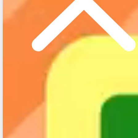
契約事務手数料
その他：4,950円
71,280円
本体代
※36回分割払いあり
解約金
なし
home5Gは月々4,950円で利用でき工事代がかかりま
せんが、本体を購入する必要があります。なお、解約
金はありません。
以上のことからhome5Gは、ドコモスマホユーザーの
方におすすめです。
２−４. クラウドSIMのモバイルルータ