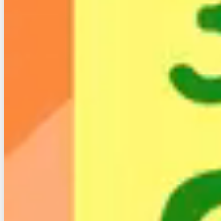
クラウドSIMはドコモやソフトバンク、auといった3
大キャリアの回線を利用できることがメリットで、使
えるエリアが広く、さらに一番状態の良い回線を自動
で選択してくれるので快適です。
ただし、通信速度は最大150Mbps程度で、決して速い
とは言えません。
それでもメリットは十分なため、外出先でもネットを
使いたいといった方におすすめです。
２−５. スターリンク
スターリンクは、低軌道の衛星を介してネット通信を