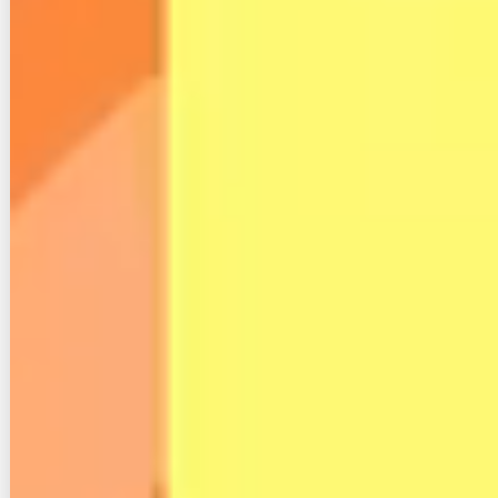
意外と回線速度出てる
光回線来てないのにADSL終了でネット環
境詰んだ → スターリンク導入で切り抜け
た人が話題に、回線速度は下り200Mbps
https://t.co/0aTsJ3irWr
pic.twitter.com/3H4t8FpkkS
— ねとらぼ (@itm_nlab)
February 4, 2023
スターリンクの料金は、次の通りです。
項目
詳細
レジデンシャル：6,600円/月