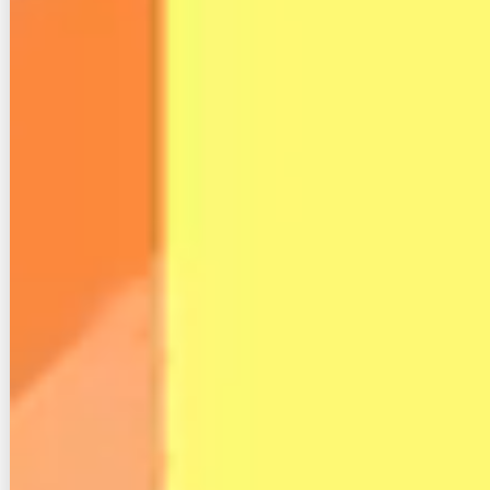
画像引用元：
https://flets.com/column/hinshitsu/
2
しかし一方で、エリア外の面積（378,000km
×3.1％
2
2
＝11,718 km
）は秋田県（11,640 km
）の広さとほぼ
一致し、この視点で見ると光回線を使えない地域は意
外と広いとも言えます。
ちなみに光ファイバーの敷設が進んでいる印象を受け