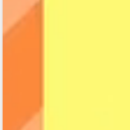
月額料金
ROAM：9,900円/月
受信機本体代
73,000円
解約金
なし
レジデンシャルは自宅用プラン、ROAMは持ち運び可
能プランで、それぞれ上記の月額費用になります。
また、受信機本体は購入する必要があり、73,000円掛
かります。
それでも山間部などの田舎で高速にネットが利用でき
るメリットがあるため、スターリンクは通信速度を求
める方におすすめです。