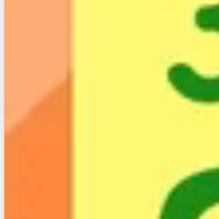
CCNetでは現在、「光！10ギガキャンペーン」を実
施中です。
このキャンペーンを適用すると、
最大6カ月間月額
1,060円
という破格の価格で10ギガサービスを始めら
れます。
10ギガキャンペーンには期間が限定されている点には
注意が必要です。
キャンペーン終了後(7か月目以降)は
通常料金へ移行
します。
また、キャンペーン適用で
高速ルーターが標準提供
さ
れるため、別途でルーターを準備する必要もありませ
ん。
ただし、「おとく割」にてインターネット10ギガコー