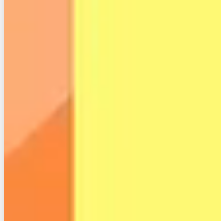
NURO
5,500円
2Gbps
独自回線
光
もし、自分に合った回線選びで困っている方はインタ
ーネットの専門家に相談してみてください。
無料インターネット相談窓口「ネット回線コンシェル
ジュ」はこちら
0120-716-715
【電話番号】
（通話料無料）
【受付時間】10:00～20:00
3-2.テレビ視聴目的ならCCNetが有利
になる理由