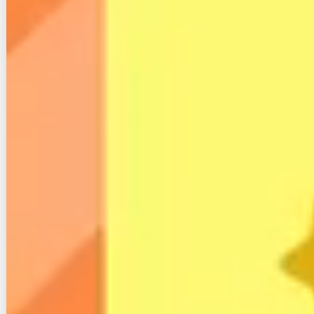
す。
それぞれの観点から、CCネットがどのポジションに
あるのかを順に見ていきましょう。
3-1.月額料金の比較表：CCNet vs フレ
ッツ光 vs auひかり vs NURO光
光回線を選ぶうえで、月額料金は最も気になるポイン
トです。
CCNetの
月額料金は6,977円
で、フレッツ光（戸建
て）は5,940円にプロバイダ料金が別途加算されま
す。
独自回線を持つauひかりは1年目5,610円から、