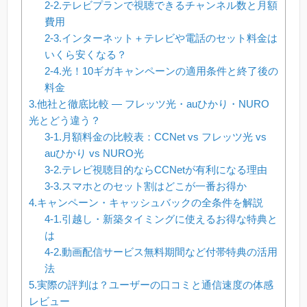
2-2.テレビプランで視聴できるチャンネル数と月額
費用
2-3.インターネット＋テレビや電話のセット料金は
いくら安くなる？
2-4.光！10ギガキャンペーンの適用条件と終了後の
料金
3.他社と徹底比較 — フレッツ光・auひかり・NURO
光とどう違う？
3-1.月額料金の比較表：CCNet vs フレッツ光 vs
auひかり vs NURO光
3-2.テレビ視聴目的ならCCNetが有利になる理由
3-3.スマホとのセット割はどこが一番お得か
4.キャンペーン・キャッシュバックの全条件を解説
4-1.引越し・新築タイミングに使えるお得な特典と
は
4-2.動画配信サービス無料期間など付帯特典の活用
法
5.実際の評判は？ユーザーの口コミと通信速度の体感
レビュー