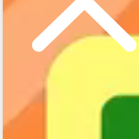
セット料金はいくら安くなる？
CCNetでは、先述の通り集合住宅向けの「おとく割
（マンションF）」と、一戸建て向けの「おとく割」
それぞれにセット料金が設定されています。
集合住宅の場合、ネット単体で1Gプランは月額5,060
円、テレビ（ファミリーA）単体で5,720円かかりま
す。
それに対し、ネット＋テレビ（ファミリーA）は
9,130円、さらに
電話を加えた3点セットでも9,790円
と、電話の追加負担は660円にとどまります。
固定電話を使う予定があるなら、まとめる価値は十分
あるといえます。
チャンネル数よりもコストを優先したい場合は、セレ