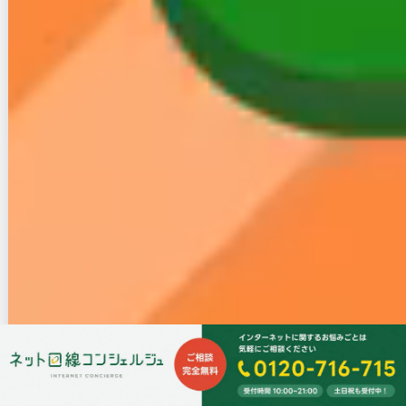
で適用できます。
auスマホはauひかりとセットにすることで、同様に1
台あたり最大1,100円の割引が最大10回線まで適用さ
れます。
ソフトバンクスマホはNURO光とのセットで最大
1,100円の割引となり、10回線まで対象です。
CCNetにもこれらの大手キャリアスマホとのセット割
があります。
また、
ケーブルスマホとセット割が適用で、月額385
円が割引
されるサービスもあります。
格安スマホのため月額料金は安く利用できますが、
最
大5台まで
の適応になる点には注意が必要です。
ただし、CCNetが強みを持つテレビサービスや地域密
着の安定性を重視する場合は、セット割の有無だけで
判断するよりも、総合的なコストパフォーマンスで比