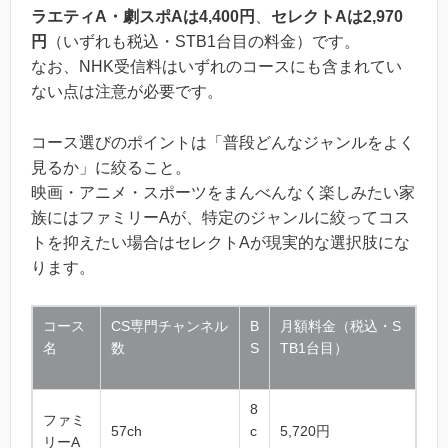
ラエティA・劇スポAは4,400円
、
セレクトAは2,970
円
（いずれも税込・STB1台目の料金）です。
なお、NHK受信料はいずれのコースにも含まれてい
ない点は注意が必要です。
コース選びのポイントは「普段どんなジャンルをよく
見るか」に絞ること。
映画・アニメ・スポーツをまんべんなく楽しみたい家
族にはファミリーAが、特定のジャンルに絞ってコス
トを抑えたい場合はセレクトAが現実的な選択肢にな
ります。
コース
CS専門チャンネル
B
月額料金（税込・S
名
数
S
TB1台目）
8
ファミ
57ch
c
5,720円
リーA