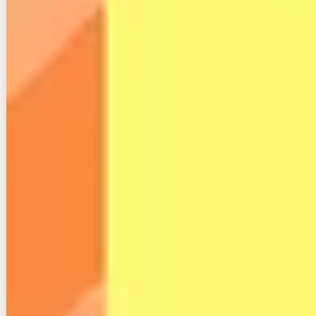
引用：
CCNet
3.他社と徹底比較 — フレッ
ツ光・auひかり・NURO光
とどう違う？
CCネットが「選ぶ価値があるか」を判断するには、
主要な光回線サービスとの横並び比較が欠かせませ
ん。
月額料金の実態はもちろん、テレビ視聴環境やスマホ
とのセット割まで、比較すべきポイントは複数ありま