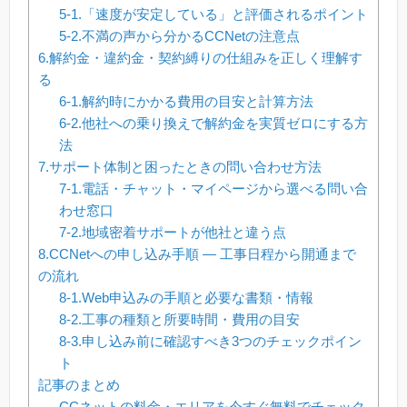
5-1.「速度が安定している」と評価されるポイント
5-2.不満の声から分かるCCNetの注意点
6.解約金・違約金・契約縛りの仕組みを正しく理解す
る
6-1.解約時にかかる費用の目安と計算方法
6-2.他社への乗り換えで解約金を実質ゼロにする方
法
7.サポート体制と困ったときの問い合わせ方法
7-1.電話・チャット・マイページから選べる問い合
わせ窓口
7-2.地域密着サポートが他社と違う点
8.CCNetへの申し込み手順 — 工事日程から開通まで
の流れ
8-1.Web申込みの手順と必要な書類・情報
8-2.工事の種類と所要時間・費用の目安
8-3.申し込み前に確認すべき3つのチェックポイン
ト
記事のまとめ
CCネットの料金・エリアを今すぐ無料でチェック