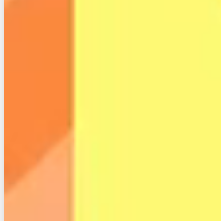
NURO光は5,500円です。
表面的な月額料金だけでなく、キャッシュバックや工
事費を含めた実質料金で比べることが重要です。
サービ
月額料金（戸建
最大通
回線タイプ
ス名
て）
信速度
ケーブル系独
CCNet
5,720円
1Gbps
自回線
フレッ
5,940円＋プロバ
1Gbps
NTT回線
ツ光
イダ料金
auひか
5,610円〜
1Gbps
独自回線
り