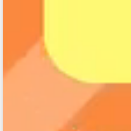
インターネット回線の速度や料金が拮抗している場
合、テレビ視聴の環境がCCNetを選ぶ決め手になりま
す。
地上波・BSに加えて最大60チャンネルのCS専門チャ
ンネルを視聴できる点は、他社の光回線オプションで
は容易に実現しにくい水準です。
NURO光やauひかりでも映像サービスは提供されてい
ますが、それらはあくまで「インターネット回線に付
随するオプション」の位置づけです。
対してCCNetは、ケーブルテレビ事業者が本業として
長年培ってきた伝送インフラを持つため、映像の安定
性やチャンネルの充実度に厚みがあります。
さらに、アンテナ工事が不要な点も見逃せません。
屋外アンテナを設置できないマンションや新築物件で