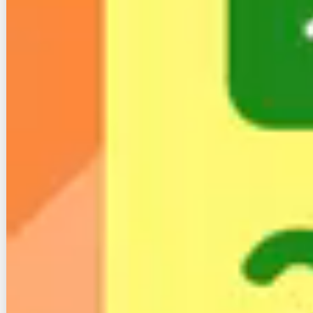
クトAを組み合わせることで、集合住宅ではネット＋
テレビ（セレクトA）を月額6,820円に抑えられま
す。
一方、一戸建ての場合は、前のセクションで確認した
とおり、ネット単体で1Gプランは月額6,977円、テレ
ビ（ファミリーA）単体で5,720円かかります。
しかし、セット契約にすることで
ネット＋テレビ（フ
ァミリーA）は10,670円
になります。
セット契約にすると請求がひとつに集約されるため、
支払い管理のしやすさも副次的なメリットとして働き
ます。
2-4.光！10ギガキャンペーンの適用条
件と終了後の料金