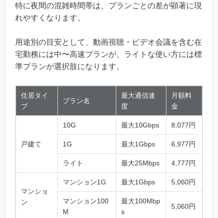
特に夜間の混雑時間帯は、プランごとの差が顕著に現
れやすくなります。
用途別の目安として、動画視聴・ビデオ会議を含む在
宅勤務には中〜高速プランが、ライトな使い方には標
準プランが選択肢になります。
住居タイ
最大通信速
月額料
プラン名
プ
度
金
10G
最大10Gbps
8,077円
戸建て
1G
最大1Gbps
6,977円
ライト
最大25Mbps
4,777円
マンション1G
最大1Gbps
5,060円
マンショ
マンション100
最大100Mbp
ン
5,060円
M
s