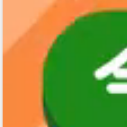
も、ケーブル引き込みだけで多チャンネル視聴を始め
られます。
テレビをメインに据えたい世帯にとって、CCNetは回
線とテレビをまとめて解決できる現実的な選択肢とい
えます。
3-3.スマホとのセット割はどこが一番
お得か
スマホとのセット割を重視するなら、利用中のキャリ
アによって相性の良い回線が変わります。
ドコモスマホならドコモ光を選ぶことで、1回線あた
り毎月最大1,100円の割引が受けられ、最大20回線ま