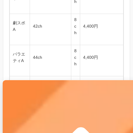
h
8
劇スポ
42ch
c
4,400円
A
h
8
バラエ
44ch
c
4,400円
ティA
h
8
セレク
10〜12ch（1ジャ
c
2,970円
トA
ンル選択）
h
2-3.インターネット＋テレビや電話の